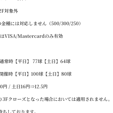
/2F対象外
外の金種には対応しません（500/300/250）
VISA/Mastercardのみ有効
 通常時【平日】 77球【土日】64球
【平日】100球【土日】80球
円 / 土日16円⇒12.5円
り3Fクローズとなった場合においては適用されません。
待ちしております。